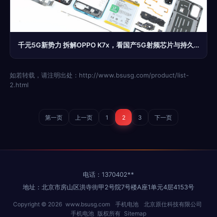
千元5G新势力 拆解OPPO K7x，看国产5G射频芯片与持久续航的奥秘
如若转载，请注明出处：http://www.bsusg.com/product/list-
2.html
第一页
上一页
1
2
3
下一页
电话：1370402**
地址：北京市房山区洪寺街甲2号院7号楼A座1单元4层4153号
Copyright © 2026
www.bsusg.com
手机电池
北京原仕科技有限公司
手机电池
版权所有
Sitemap