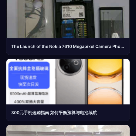
The Launch of the Nokia 7610 Megapixel Camera Phone (English Edition) and Its Battery Features
300元手机选购指南 如何平衡预算与电池续航