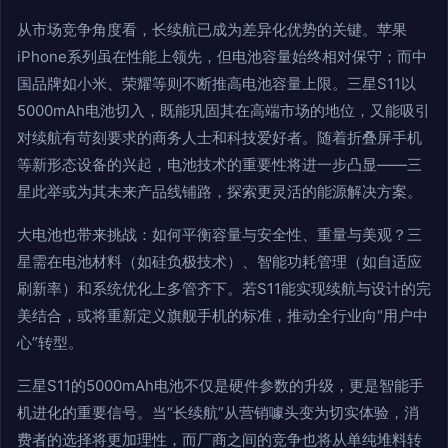
从市场竞争角度看，长续航已成为差异化优势的关键。苹果
iPhone系列虽在性能上领先，但电池容量始终相对保守；而中
国品牌如小米、荣耀等则不断推高电池容量上限。三星S11以
5000mAh电池切入，既能巩固其在高端市场的地位，又能吸引
对续航有苛刻要求的商务人士和科技爱好者。随着折叠屏手机
等新形态设备的兴起，电池技术的重要性将进一步凸显——三
星此举或为其未来产品线铺路，探索更灵活的能源解决方案。
大电池也带来挑战：如何平衡容量与安全性、重量与美观？三
星需在电池材料（如硅负极技术）、智能功耗管理（如自适应
刷新率）和系统优化上多管齐下。若S11能实现续航与设计的完
美结合，或将重新定义旗舰手机的标准，推动全行业向“用户中
心”转型。
三星S11的5000mAh电池不仅是硬件参数的升级，更是智能手
机进化的重要信号。当“长续航”从营销噱头变为切实体验，消
费者的选择将更加理性，而厂商之间的竞争也将从单纯堆料转