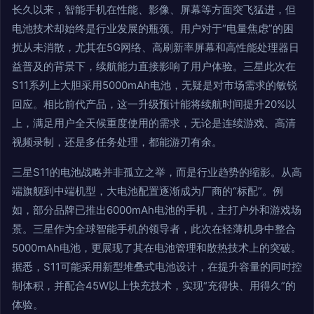
长久以来，智能手机在性能、影像、屏幕等方面突飞猛进，但
电池技术却始终是行业发展的瓶颈。用户对于“电量焦虑”的困
扰从未消散，尤其在5G网络、高刷新率屏幕和高性能处理器日
益普及的背景下，续航能力直接影响了用户体验。三星此次在
S11系列上大胆采用5000mAh电池，无疑是对市场需求的敏锐
回应。相比前代产品，这一升级预计能将续航时间提升20%以
上，满足用户全天候重度使用的需求，无论是连续游戏、高清
视频录制，还是多任务处理，都能游刃有余。
三星S11的电池战略并非孤立之举，而是行业趋势的缩影。从高
端旗舰到中端机型，大电池配置逐渐成为厂商的“标配”。例
如，部分品牌已推出6000mAh电池的手机，主打户外和游戏场
景。三星作为全球智能手机的领导者，此次在轻薄机身中整合
5000mAh电池，更展现了其在电池管理和散热技术上的突破。
据悉，S11可能采用新型堆叠式电池设计，在提升容量的同时控
制体积，并配合45W以上快充技术，实现“充得快、用得久”的
体验。