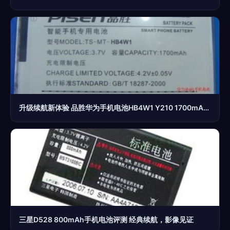
升级续航新体验 品胜华为手机电池HB4W1 Y210 1700mAh 移动电源级实用性分析
三星D528 800mAh手机电池评测 经典续航，影像见证