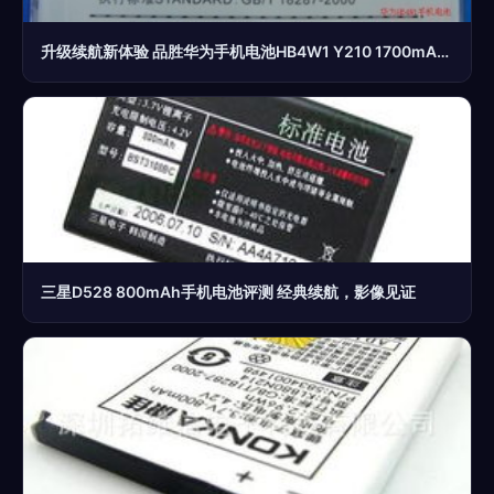
升级续航新体验 品胜华为手机电池HB4W1 Y210 1700mAh 移动电源级实用性分析
三星D528 800mAh手机电池评测 经典续航，影像见证