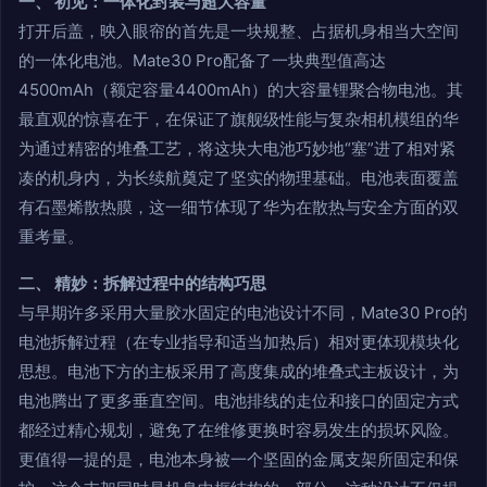
一、 初见：一体化封装与超大容量
打开后盖，映入眼帘的首先是一块规整、占据机身相当大空间
的一体化电池。Mate30 Pro配备了一块典型值高达
4500mAh（额定容量4400mAh）的大容量锂聚合物电池。其
最直观的惊喜在于，在保证了旗舰级性能与复杂相机模组的华
为通过精密的堆叠工艺，将这块大电池巧妙地“塞”进了相对紧
凑的机身内，为长续航奠定了坚实的物理基础。电池表面覆盖
有石墨烯散热膜，这一细节体现了华为在散热与安全方面的双
重考量。
二、 精妙：拆解过程中的结构巧思
与早期许多采用大量胶水固定的电池设计不同，Mate30 Pro的
电池拆解过程（在专业指导和适当加热后）相对更体现模块化
思想。电池下方的主板采用了高度集成的堆叠式主板设计，为
电池腾出了更多垂直空间。电池排线的走位和接口的固定方式
都经过精心规划，避免了在维修更换时容易发生的损坏风险。
更值得一提的是，电池本身被一个坚固的金属支架所固定和保