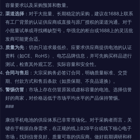
容量要求以及采购预算和数量。
渠道选择
：对于大批量、长期稳定的采购，建议在1688上联系
有工厂背景的认证供应商或直接与原厂授权的渠道沟通。对于
小批量试单或寻找稀缺型号，华强北的柜台或1688上的灵活批
发商可能更合适。
质量为先
：切勿只追求最低价。应要求供应商提供电池的认证
资料（如CE、RoHS）、电芯品牌信息，并可先购买样品进行
测试，检查其外观工艺、实际容量和安全性。
合同与售后
：大宗采购务必签订合同，明确质量标准、交货
期、付款方式和售后条款（如质保期、不良品退换）。
警惕仿冒
：市场上存在仿冒原装或虚标容量的电池。选择信誉
好的商家，对价格远低于市场平均水平的产品保持警惕。
###
康佳手机电池的供应体系已非常市场化。对于采购者而言，关
键在于根据自身需求，在正规的线上B2B平台或线下核心电子
市场，找到信誉良好、质量可靠的供应商。做好前期调研和样