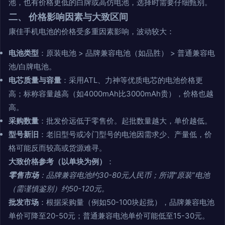
池，也有价格更低的白牌或高仿电池，选择时需要仔细甄别。
二、 价格影响因素与大致区间
康佳手机电池的价格受多重因素影响，波动较大：
电池类型
：原装电池 > 品牌兼容电池（如品胜） > 普通兼容电
池/白牌电池。
电芯质量与容量
：采用ATL、力神等优质电芯的电池价格更
高；标称容量越高（如4000mAh比3000mAh贵），价格也越
高。
采购数量
：批发价远低于零售价。起批数量越大，单价越低。
型号新旧
：老旧型号或冷门型号的电池因需求少、产量低，价
格可能反而较高或货源难寻。
大致价格参考（以单块为例）
：
零售市场
：品牌兼容电池约30-80元人民币；所谓“原装”电池
（需谨慎鉴别）约50-120元。
批发市场
：根据采购量（例如50-100块起批），品牌兼容电池
单价可降至20-50元；普通兼容电池单价可能低至15-30元。