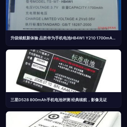
升级续航新体验 品胜华为手机电池HB4W1 Y210 1700mAh 移动电源级实用性分析
三星D528 800mAh手机电池评测 经典续航，影像见证