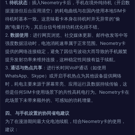
1.
待机状态
：插入Neometry卡后，手机在境外纯待机（开启数
据漫游但后台应用清空）的耗电曲线与在国内使用本地SIM卡
待机时基本一致。这意味着卡本身在待机时并无异常的“偷
跑”电量行为，其后台信号维持功耗优化得不错。
2.
数据使用
：进行网页浏览、社交媒体更新、邮件收发等中等
强度数据活动时，电池消耗速率属于正常范围。Neometry卡
提供的网络连接稳定，避免了因信号波动大而导致的手机频繁
提升发射功率来维持连接，这种稳定性间接有益于续航。
3.
通话与热点共享
：进行长时间VoIP通话（如使用
WhatsApp、Skype）或开启手机热点为其他设备提供网络
时，耗电主要来源于屏幕常亮、应用运行及数据持续传输，这
些是任何SIM卡使用场景下的共性高耗电行为。Neometry卡在
此场景下未带来额外的、可感知的功耗增量。
四、 与手机设置的协同省电建议
为了在漫游期间最大化电池续航，结合Neometry卡的使用，
建议：