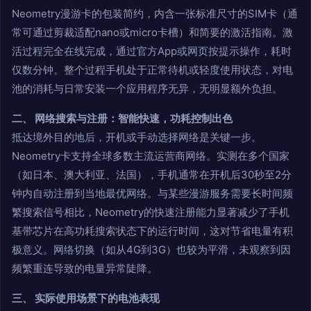
Neometry漫游卡的包装简约，内含一张标准尺寸的SIM卡（通
常可通过剪裁适配nano或micro卡槽）和简要的激活指南。激
活过程完全在线完成，通过官方App或网页按提示操作，耗时
仅数分钟。整个过程手机处于正常待机或轻度使用状态，对电
池的消耗与日常安装一个应用程序无异，无明显额外负担。
二、 网络搜索与注册：智能快速，功耗控制出色
抵达境外目的地后，开机或手动选择网络是关键一步。
Neometry卡支持全球多数主流运营商网络。实测在多个国家
（如日本、澳大利亚、法国），手机通常在开机后30秒至2分
钟内自动注册到当地最优网络。与某些漫游服务需要长时间频
繁搜索信号相比，Neometry的快速注册能力显著减少了手机
基带芯片在高功耗搜索状态下的运行时间，这对节省电量有积
极意义。网络切换（如从4G到3G）也较为平滑，未观察到因
频繁重连导致的电量异常陡降。
三、 实际使用场景下的电池表现